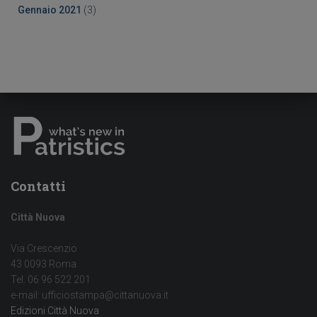
Gennaio 2021
(3)
Contatti
Città Nuova
Via Crescenzio
43 0093 Roma
Tel. 06 96 522 201
e-mail: ufficiostampa@cittanuova.it
Edizioni Città Nuova