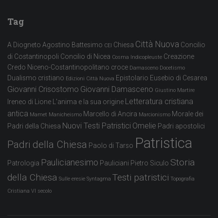
Tag
Città Nuova
A Diogneto
Agostino
Battesimo
Chiesa
Concilio
CEI
di Costantinopoli
Concilio di Nicea
Creazione
Cosma Indicopleuste
Credo Niceno-Costantinopolitano
croce
Damasceno
Docetismo
Dualismo cristiano
Epistolario
Eusebio di Cesarea
Edizioni Città Nuova
Giovanni Crisostomo
Giovanni Damasceno
Giustino Martire
Letteratura cristiana
Ireneo di Lione
L'anima e la sua origine
antica
Marcello di Ancira
Morale dei
Mamet
Manicheismo
Marcionismo
Nuovi Testi Patristici
Omelie
Padri della Chiesa
Padri apostolici
Patristica
Padri della Chiesa
Paolo di Tarso
Storia
Paulicianesimo
Patrologia
Pauliciani
Pietro Siculo
della Chiesa
Testi patristici
Sulle eresie
Syntagma
Topografia
Cristiana
VI secolo