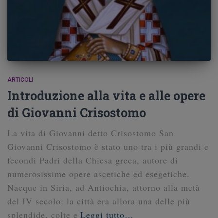
ARTICOLI
Introduzione alla vita e alle opere
di Giovanni Crisostomo
La vita di Giovanni detto Crisostomo San
Giovanni Crisostomo è stato uno tra i più grandi e
fecondi Padri della Chiesa greca, autore di
numerosissime opere ascetiche ed esegetiche.
Nacque in Siria, ad Antiochia, attorno alla metà
del IV secolo: la città era allora una delle più
splendide, colte e
Leggi tutto…