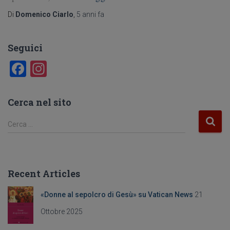
Di
Domenico Ciarlo
,
5 anni
fa
Seguici
F
In
a
st
c
a
Cerca nel sito
e
gr
R
Cerca …
b
a
i
c
o
m
e
o
r
Recent Articles
c
k
a
«Donne al sepolcro di Gesù» su Vatican News
21
p
e
Ottobre 2025
r