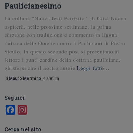
Paulicianesimo
La collana “Nuovi Testi Patristici” di Città Nuova
ospiterà, nelle prossime settimane, la prima
edizione con traduzione e commento in lingua
italiana delle Omelie contro i Pauliciani di Pietro
Siculo. In questo secondo post si presentano al
lettore i punti cardine della dottrina pauliciana,
gli stessi che il nostro autore
Leggi tutto…
Di
Mauro Mormino
,
4 anni
fa
Seguici
F
In
a
st
c
a
Cerca nel sito