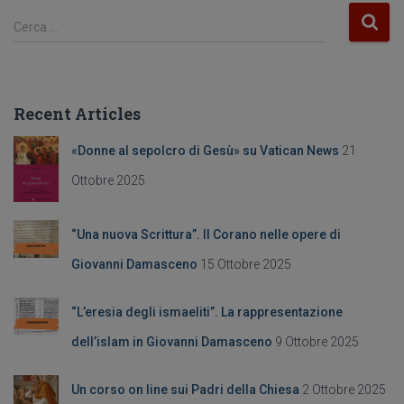
e
gr
R
Cerca …
b
a
i
c
o
m
e
o
r
Recent Articles
c
k
a
«Donne al sepolcro di Gesù» su Vatican News
21
p
e
Ottobre 2025
r
:
“Una nuova Scrittura”. Il Corano nelle opere di
Giovanni Damasceno
15 Ottobre 2025
“L’eresia degli ismaeliti”. La rappresentazione
dell’islam in Giovanni Damasceno
9 Ottobre 2025
Un corso on line sui Padri della Chiesa
2 Ottobre 2025