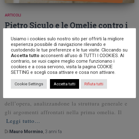
ARTICOLI
Pietro Siculo e le Omelie contro i
Pauliciani: la struttura generale
Usiamo i cookies sulo nostro sito per offrirti la migliore
esperienza possibile di navigazione rilevando e
dell’opera e l’Omelia I
custodendo le tue preferenze e le tue visite. Cliccando su
Accetta tutto
acconsenti all'uso di TUTTI I COOKIES. Al
La collana “Nuovi Testi Patristici” di Città Nuova
contrario, se vuoi capire meglio come funzionano i
cookies e a cosa servono, visita la pagina COOKIE
ospiterà, nelle prossime settimane, la prima
SETTING e scegli cosa attivare e cosa non attivare.
edizione con traduzione e commento in lingua
Cookie Settings
Accetta tutti
Rifiuta tutti
italiana delle Omelie contro i Pauliciani di Pietro
Siculo. In questo terzo post entriamo nel merito
dell’opera, analizzandone la struttura generale e
gli argomenti affrontati nella prima omelia. Il
Leggi tutto…
Di
Mauro Mormino
,
3 anni
fa