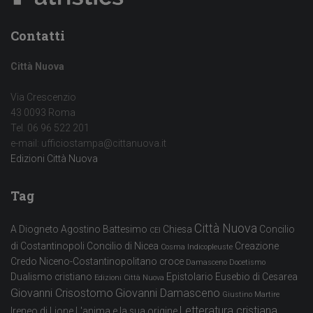
Contatti
Città Nuova
Via Crescenzio
43 0093 Roma
Tel. 06 96 522 201
e-mail: ufficiostampa@cittanuova.it
Edizioni Città Nuova
Tag
Città Nuova
A Diogneto
Agostino
Battesimo
Chiesa
Concilio
CEI
di Costantinopoli
Concilio di Nicea
Creazione
Cosma Indicopleuste
Credo Niceno-Costantinopolitano
croce
Damasceno
Docetismo
Dualismo cristiano
Epistolario
Eusebio di Cesarea
Edizioni Città Nuova
Giovanni Crisostomo
Giovanni Damasceno
Giustino Martire
Letteratura cristiana
Ireneo di Lione
L'anima e la sua origine