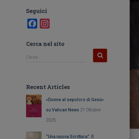
Seguici
F
In
a
st
c
a
Cerca nel sito
e
gr
R
Cerca …
b
a
i
c
o
m
e
o
r
Recent Articles
c
k
a
«Donne al sepolcro di Gesù»
p
e
su Vatican News
21 Ottobre
r
2025
:
“Una nuova Scrittura”. Il