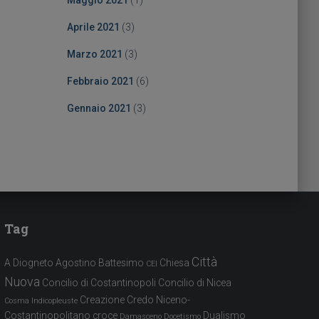
Maggio 2021
(1)
Aprile 2021
(3)
Marzo 2021
(3)
Febbraio 2021
(6)
Gennaio 2021
(3)
Tag
Città
A Diogneto
Agostino
Battesimo
Chiesa
CEI
Nuova
Concilio di Costantinopoli
Concilio di Nicea
Creazione
Credo Niceno-
Cosma Indicopleuste
Costantinopolitano
croce
Dualismo
Damasceno
Docetismo