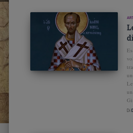
ART
L
d
Es
vo
tr
un
Le
un
Gi
Di