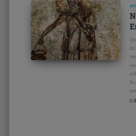
ART
N
E
Qu
de
in
se
af
Sc
am
Di