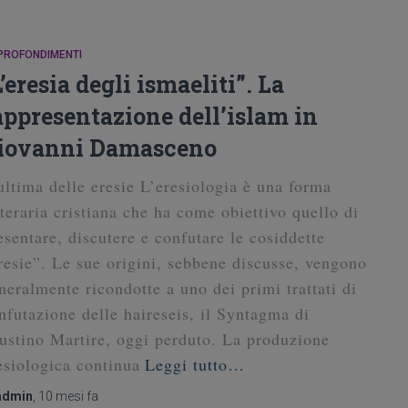
PROFONDIMENTI
L’eresia degli ismaeliti”. La
appresentazione dell’islam in
iovanni Damasceno
ultima delle eresie L’eresiologia è una forma
tteraria cristiana che ha come obiettivo quello di
esentare, discutere e confutare le cosiddette
resie”. Le sue origini, sebbene discusse, vengono
neralmente ricondotte a uno dei primi trattati di
nfutazione delle haireseis, il Syntagma di
ustino Martire, oggi perduto. La produzione
esiologica continua
Leggi tutto…
admin
,
10 mesi
fa