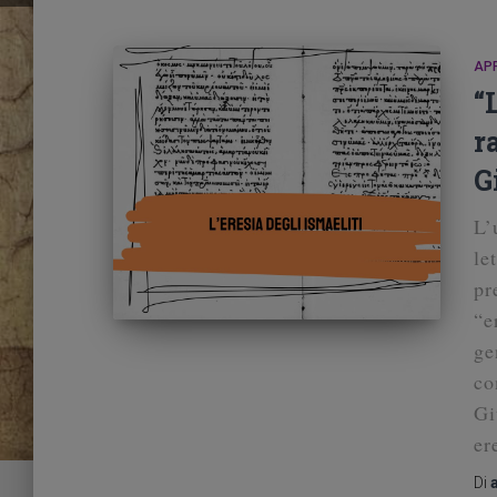
AP
“
r
G
L’
le
pr
“e
ge
co
Gi
er
Di