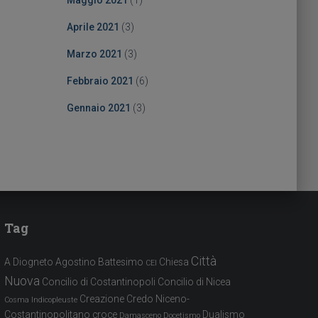
Maggio 2021
(1)
Aprile 2021
(3)
Marzo 2021
(3)
Febbraio 2021
(6)
Gennaio 2021
(3)
Tag
Città
A Diogneto
Agostino
Battesimo
Chiesa
CEI
Nuova
Concilio di Costantinopoli
Concilio di Nicea
Creazione
Credo Niceno-
Cosma Indicopleuste
Costantinopolitano
croce
Dualismo
Damasceno
Docetismo