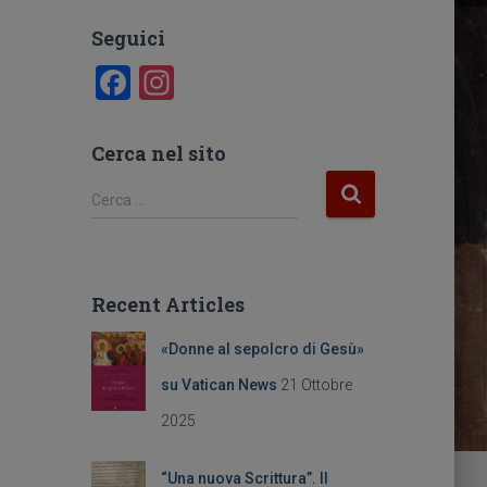
Seguici
F
In
a
st
c
a
Cerca nel sito
e
gr
R
Cerca …
b
a
i
c
o
m
e
o
r
Recent Articles
c
k
a
«Donne al sepolcro di Gesù»
p
e
su Vatican News
21 Ottobre
r
2025
:
“Una nuova Scrittura”. Il