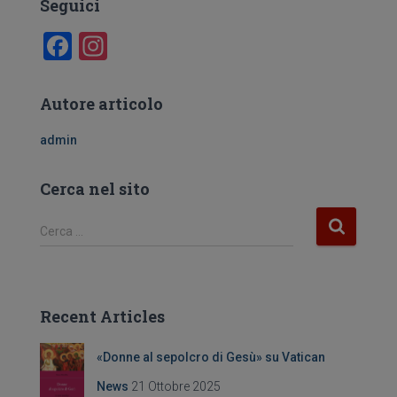
Seguici
F
In
a
st
c
a
Autore articolo
e
gr
admin
b
a
o
m
Cerca nel sito
o
R
Cerca …
k
i
c
e
r
Recent Articles
c
a
«Donne al sepolcro di Gesù» su Vatican
p
e
News
21 Ottobre 2025