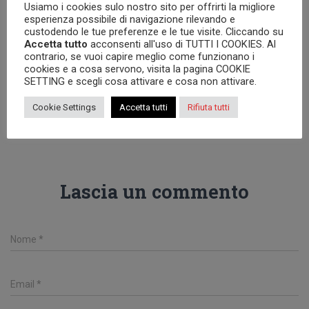
ce
tt
ai
er
at
n
Usiamo i cookies sulo nostro sito per offrirti la migliore
Categorie:
APPROFONDIMENTI
ARTICOLI
esperienza possibile di navigazione rilevando e
b
er
l
es
s
di
Tag:
Corano
Damasceno
Giovanni Damasceno
custodendo le tue preferenze e le tue visite. Cliccando su
o
t
A
vi
Accetta tutto
acconsenti all'uso di TUTTI I COOKIES. Al
Letteratura cristiana antica
Testi patristici
contrario, se vuoi capire meglio come funzionano i
ok
p
di
cookies e a cosa servono, visita la pagina COOKIE
SETTING e scegli cosa attivare e cosa non attivare.
p
Cookie Settings
Accetta tutti
Rifiuta tutti
0 commenti
Lascia un commento
Nome
*
Email
*