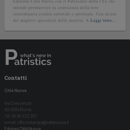
Edizioni Città Nuova con il Patrocinio della CEI che
intende promuovere la conoscenza della loro
straordinaria eredità culturale e spirituale. Con alcuni
dei migliori specialisti della materia. A
Leggi tutto…
Contatti
Città Nuova
Via Crescenzio
43 0093 Roma
Tel. 06 96 522 201
e-mail: ufficiostampa@cittanuova.it
Edizioni Città Nuova