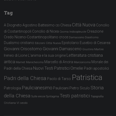
Tag
Città Nuova
A Diogneto
Agostino
Battesimo
Chiesa
Concilio
CEI
di Costantinopoli
Concilio di Nicea
Creazione
Cosma Indicopleuste
Credo Niceno-Costantinopolitano
croce
Damasceno
Docetismo
Dualismo cristiano
Epistolario
Eusebio di Cesarea
Edizioni Città Nuova
Giovanni Crisostomo
Giovanni Damasceno
Giustino Martire
Letteratura cristiana
Ireneo di Lione
L'anima e la sua origine
antica
Marcello di Ancira
Morale dei
Mamet
Manicheismo
Marcionismo
Nuovi Testi Patristici
Omelie
Padri della Chiesa
Padri apostolici
Patristica
Padri della Chiesa
Paolo di Tarso
Storia
Paulicianesimo
Patrologia
Pauliciani
Pietro Siculo
della Chiesa
Testi patristici
Sulle eresie
Syntagma
Topografia
Cristiana
VI secolo