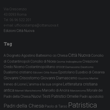
Via Crescenzio
43 0093 Roma
Tel. 06 96 522 201
e-mail: ufficiostampa@cittanuova.it
Edizioni Città Nuova
Tag
Città Nuova
A Diogneto
Agostino
Battesimo
Chiesa
Concilio
CEI
di Costantinopoli
Concilio di Nicea
Creazione
Cosma Indicopleuste
Credo Niceno-Costantinopolitano
croce
Damasceno
Docetismo
Dualismo cristiano
Epistolario
Eusebio di Cesarea
Edizioni Città Nuova
Giovanni Crisostomo
Giovanni Damasceno
Giustino Martire
Letteratura cristiana
Ireneo di Lione
L'anima e la sua origine
antica
Marcello di Ancira
Morale dei
Mamet
Manicheismo
Marcionismo
Nuovi Testi Patristici
Omelie
Padri della Chiesa
Padri apostolici
Patristica
Padri della Chiesa
Paolo di Tarso