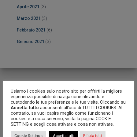
Aprile 2021
(3)
Marzo 2021
(3)
Febbraio 2021
(6)
Gennaio 2021
(3)
Usiamo i cookies sulo nostro sito per offrirti la migliore
Articoli correlati
esperienza possibile di navigazione rilevando e
custodendo le tue preferenze e le tue visite. Cliccando su
Accetta tutto
acconsenti all'uso di TUTTI I COOKIES. Al
contrario, se vuoi capire meglio come funzionano i
cookies e a cosa servono, visita la pagina COOKIE
SETTING e scegli cosa attivare e cosa non attivare.
Cookie Settings
Accetta tutti
Rifiuta tutti