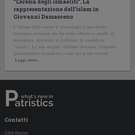
“L’eresia degli ismaeliti”. La
rappresentazione dell’islam in
Giovanni Damasceno
L’ultima delle eresie L’eresiologia è una forma
letteraria cristiana che ha come obiettivo quello di
presentare, discutere e confutare le cosiddette
“eresie”. Le sue origini, sebbene discusse, vengono
generalmente ricondotte a uno dei primi trattati
Leggi tutto…
Contatti
Città Nuova