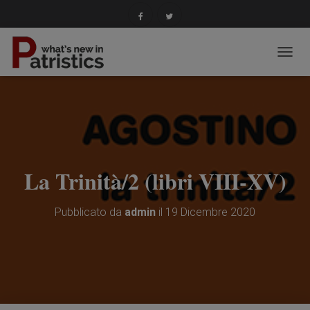
N
A
V
I
G
A
Z
I
O
La Trinità/2 (libri VIII-XV)
N
E
T
Pubblicato da
admin
il
19 Dicembre 2020
O
G
G
L
E