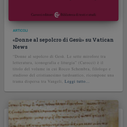
ARTICOLI
«Donne al sepolcro di Gesù» su Vatican
News
“Donne al sepolcro di Gesù. Le sette mirofore tra
letteratura, iconografia e liturgia” (Carocci) è il
titolo del volume in cui Rocco Schembra, filologo e
studioso del cristianesimo tardoantico, ricompone una
trama dispersa tra Vangeli,
Leggi tutto…