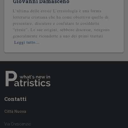
Giovanni Damasceno
L’ultima delle eresie L’eresiologia è una forma
letteraria cristiana che ha come obiettivo quello di
presentare, discutere e confutare le cosiddette
“eresie”. Le sue origini, sebbene discusse, vengono
generalmente ricondotte a uno dei primi trattati
Leggi tutto…
Contatti
Città Nuova
Via Crescenzio