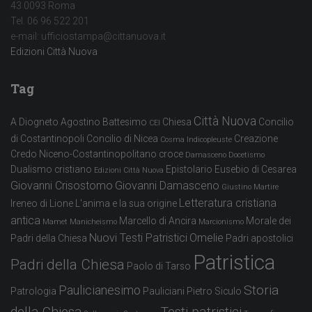
43 0093 Roma
Tel. 06 96 522 201
e-mail: ufficiostampa@cittanuova.it
Edizioni Città Nuova
Tag
Città Nuova
A Diogneto
Agostino
Battesimo
Chiesa
Concilio
CEI
di Costantinopoli
Concilio di Nicea
Creazione
Cosma Indicopleuste
Credo Niceno-Costantinopolitano
croce
Damasceno
Docetismo
Dualismo cristiano
Epistolario
Eusebio di Cesarea
Edizioni Città Nuova
Giovanni Crisostomo
Giovanni Damasceno
Giustino Martire
Letteratura cristiana
Ireneo di Lione
L'anima e la sua origine
antica
Marcello di Ancira
Morale dei
Mamet
Manicheismo
Marcionismo
Nuovi Testi Patristici
Omelie
Padri della Chiesa
Padri apostolici
Patristica
Padri della Chiesa
Paolo di Tarso
Storia
Paulicianesimo
Patrologia
Pauliciani
Pietro Siculo
della Chiesa
Testi patristici