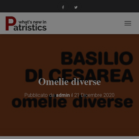
N
A
V
I
G
A
Z
I
O
Omelie diverse
N
E
T
Pubblicato da
admin
il
21 Dicembre 2020
O
G
G
L
E