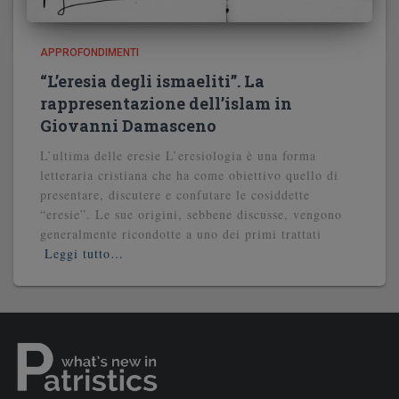
APPROFONDIMENTI
“L’eresia degli ismaeliti”. La
rappresentazione dell’islam in
Giovanni Damasceno
L’ultima delle eresie L’eresiologia è una forma
letteraria cristiana che ha come obiettivo quello di
presentare, discutere e confutare le cosiddette
“eresie”. Le sue origini, sebbene discusse, vengono
generalmente ricondotte a uno dei primi trattati
Leggi tutto…