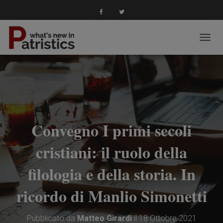
N
A
V
I
G
A
Z
I
O
Convegno I primi secoli
N
E
cristiani: il ruolo della
T
O
filologia e della storia. In
G
G
L
ricordo di Manlio Simonetti
E
Pubblicato da
Matteo Girardi
il
18 Ottobre 2021