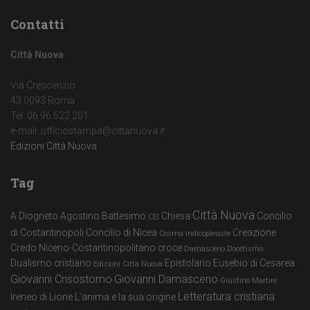
Contatti
Città Nuova
Via Crescenzio
43 0093 Roma
Tel. 06 96 522 201
e-mail: ufficiostampa@cittanuova.it
Edizioni Città Nuova
Tag
Città Nuova
A Diogneto
Agostino
Battesimo
Chiesa
Concilio
CEI
di Costantinopoli
Concilio di Nicea
Creazione
Cosma Indicopleuste
Credo Niceno-Costantinopolitano
croce
Damasceno
Docetismo
Dualismo cristiano
Epistolario
Eusebio di Cesarea
Edizioni Città Nuova
Giovanni Crisostomo
Giovanni Damasceno
Giustino Martire
Letteratura cristiana
Ireneo di Lione
L'anima e la sua origine