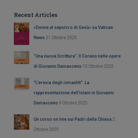
o
m
e
o
r
Recent Articles
c
k
a
«Donne al sepolcro di Gesù» su Vatican
p
e
News
21 Ottobre 2025
r
:
“Una nuova Scrittura”. Il Corano nelle opere
di Giovanni Damasceno
15 Ottobre 2025
“L’eresia degli ismaeliti”. La
rappresentazione dell’islam in Giovanni
Damasceno
9 Ottobre 2025
Un corso on line sui Padri della Chiesa
2
Ottobre 2025