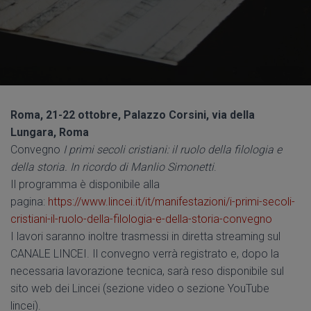
Roma, 21-22 ottobre, Palazzo Corsini, via della
Lungara, Roma
Convegno
I primi secoli cristiani: il ruolo della filologia e
della storia. In ricordo di Manlio Simonetti
.
Il programma è disponibile alla
pagina:
https://www.lincei.it/it/manifestazioni/i-primi-secoli-
cristiani-il-ruolo-della-filologia-e-della-storia-convegno
I lavori saranno inoltre trasmessi in diretta streaming sul
CANALE LINCEI. Il convegno verrà registrato e, dopo la
necessaria lavorazione tecnica, sarà reso disponibile sul
sito web dei Lincei (sezione video o sezione YouTube
lincei).