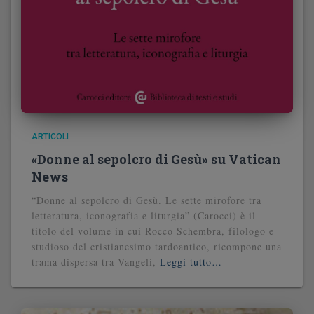
ARTICOLI
«Donne al sepolcro di Gesù» su Vatican
News
“Donne al sepolcro di Gesù. Le sette mirofore tra
letteratura, iconografia e liturgia” (Carocci) è il
titolo del volume in cui Rocco Schembra, filologo e
studioso del cristianesimo tardoantico, ricompone una
trama dispersa tra Vangeli,
Leggi tutto…