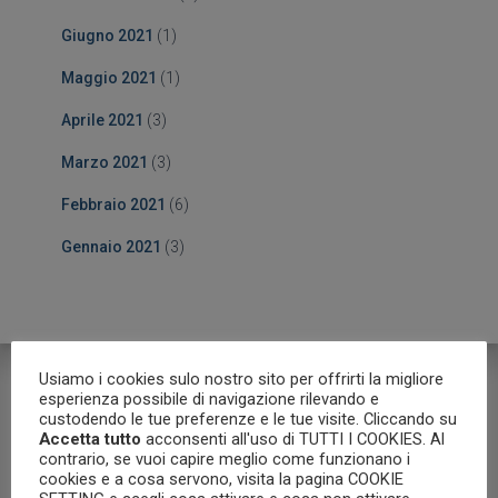
Giugno 2021
(1)
Maggio 2021
(1)
Aprile 2021
(3)
Marzo 2021
(3)
Febbraio 2021
(6)
Gennaio 2021
(3)
Usiamo i cookies sulo nostro sito per offrirti la migliore
esperienza possibile di navigazione rilevando e
custodendo le tue preferenze e le tue visite. Cliccando su
Accetta tutto
acconsenti all'uso di TUTTI I COOKIES. Al
Articoli correlati
contrario, se vuoi capire meglio come funzionano i
cookies e a cosa servono, visita la pagina COOKIE