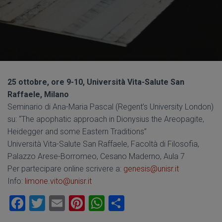
25 ottobre, ore 9-10, Università Vita-Salute San
Raffaele, Milano
Seminario di Ana-Maria Pascal (Regent’s University London)
su: “The apophatic approach in Dionysius the Areopagite,
Heidegger and some Eastern Traditions”
Università Vita-Salute San Raffaele, Facoltà di Filosofia,
Palazzo Arese-Borromeo, Cesano Maderno, Aula 7
Per partecipare online scrivere a:
genesis@unisr.it
Info:
limone.vito@unisr.it
F
T
E
Pi
W
C
a
wi
m
nt
h
o