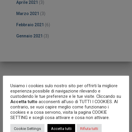
Aprile 2021
(3)
Marzo 2021
(3)
Febbraio 2021
(6)
Gennaio 2021
(3)
Usiamo i cookies sulo nostro sito per offrirti la migliore
Articoli correlati
esperienza possibile di navigazione rilevando e
custodendo le tue preferenze e le tue visite. Cliccando su
Accetta tutto
acconsenti all'uso di TUTTI I COOKIES. Al
contrario, se vuoi capire meglio come funzionano i
cookies e a cosa servono, visita la pagina COOKIE
SETTING e scegli cosa attivare e cosa non attivare.
Cookie Settings
Accetta tutti
Rifiuta tutti