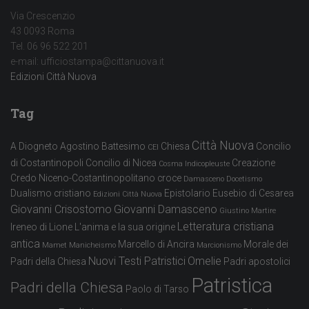
Via Crescenzio
43 0093 Roma
Tel. 06 96 522 201
e-mail: ufficiostampa@cittanuova.it
Edizioni Città Nuova
Tag
Città Nuova
A Diogneto
Agostino
Battesimo
Chiesa
Concilio
CEI
di Costantinopoli
Concilio di Nicea
Creazione
Cosma Indicopleuste
Credo Niceno-Costantinopolitano
croce
Damasceno
Docetismo
Dualismo cristiano
Epistolario
Eusebio di Cesarea
Edizioni Città Nuova
Giovanni Crisostomo
Giovanni Damasceno
Giustino Martire
Letteratura cristiana
Ireneo di Lione
L'anima e la sua origine
antica
Marcello di Ancira
Morale dei
Mamet
Manicheismo
Marcionismo
Nuovi Testi Patristici
Omelie
Padri della Chiesa
Padri apostolici
Patristica
Padri della Chiesa
Paolo di Tarso