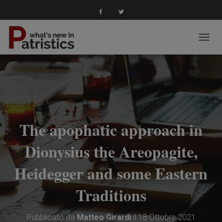
N
A
V
I
G
A
Z
I
O
The apophatic approach in
N
E
Dionysius the Areopagite,
T
O
Heidegger and some Eastern
G
G
L
Traditions
E
Pubblicato da
Matteo Girardi
il
18 Ottobre 2021