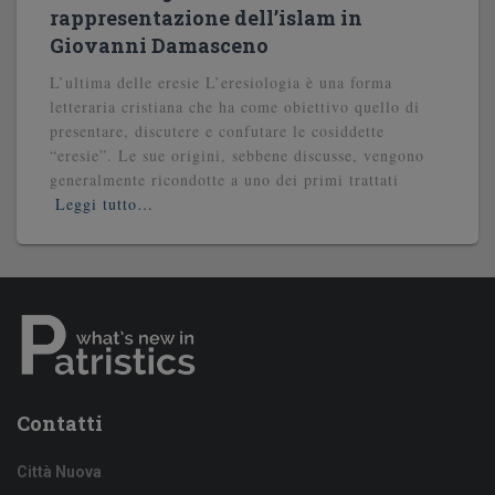
rappresentazione dell’islam in
Giovanni Damasceno
L’ultima delle eresie L’eresiologia è una forma
letteraria cristiana che ha come obiettivo quello di
presentare, discutere e confutare le cosiddette
“eresie”. Le sue origini, sebbene discusse, vengono
generalmente ricondotte a uno dei primi trattati
Leggi tutto…
Contatti
Città Nuova