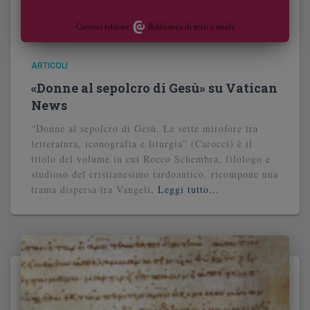
ARTICOLI
«Donne al sepolcro di Gesù» su Vatican
News
“Donne al sepolcro di Gesù. Le sette mirofore tra
letteratura, iconografia e liturgia” (Carocci) è il
titolo del volume in cui Rocco Schembra, filologo e
studioso del cristianesimo tardoantico, ricompone una
trama dispersa tra Vangeli,
Leggi tutto…