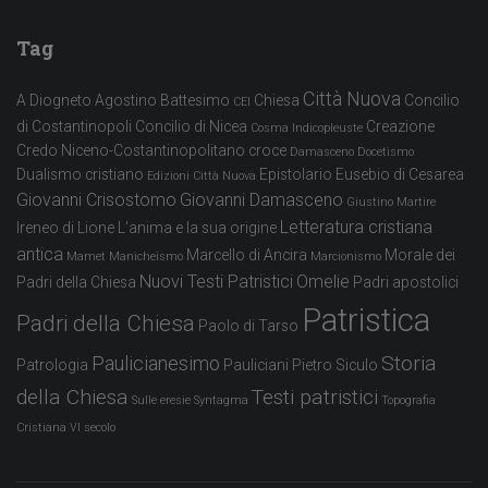
Tag
Città Nuova
A Diogneto
Agostino
Battesimo
Chiesa
Concilio
CEI
di Costantinopoli
Concilio di Nicea
Creazione
Cosma Indicopleuste
Credo Niceno-Costantinopolitano
croce
Damasceno
Docetismo
Dualismo cristiano
Epistolario
Eusebio di Cesarea
Edizioni Città Nuova
Giovanni Crisostomo
Giovanni Damasceno
Giustino Martire
Letteratura cristiana
Ireneo di Lione
L'anima e la sua origine
antica
Marcello di Ancira
Morale dei
Mamet
Manicheismo
Marcionismo
Nuovi Testi Patristici
Omelie
Padri della Chiesa
Padri apostolici
Patristica
Padri della Chiesa
Paolo di Tarso
Storia
Paulicianesimo
Patrologia
Pauliciani
Pietro Siculo
della Chiesa
Testi patristici
Sulle eresie
Syntagma
Topografia
Cristiana
VI secolo