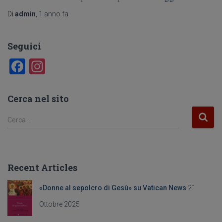
Di
admin
,
1 anno
fa
Seguici
F
In
a
st
c
a
Cerca nel sito
e
gr
R
Cerca …
b
a
i
c
o
m
e
o
r
Recent Articles
c
k
a
«Donne al sepolcro di Gesù» su Vatican News
21
p
e
Ottobre 2025
r