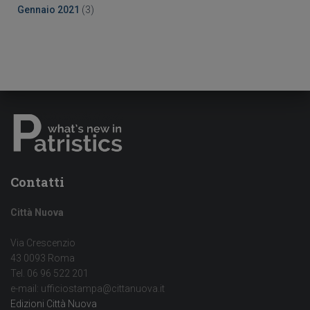
Gennaio 2021
(3)
Contatti
Città Nuova
Via Crescenzio
43 0093 Roma
Tel. 06 96 522 201
e-mail: ufficiostampa@cittanuova.it
Edizioni Città Nuova