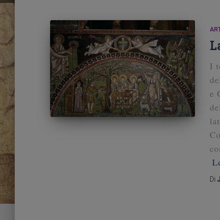
ART
L
I 
de
e 
de
la
Co
co
L
Di