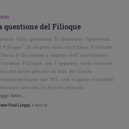
ICOLI
a questione del Filioque
termini della questione Si denomina “questione
l Filioque” la disputa sorta tra Chiesa d’Oriente
Chiesa d’Occidente a seguito dell’inserimento
l termine Filioque, per l’appunto, nella versione
tina del terzo articolo di fede del Credo
stantinopolitano del 381, con il quale si intende
nfessare così che lo Spirito procede
eggi tutto…
Jean Paul Lieggi
,
4 anni
fa