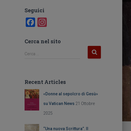
Seguici
F
In
a
st
c
a
Cerca nel sito
e
gr
R
Cerca …
b
a
i
c
o
m
e
o
r
Recent Articles
c
k
a
«Donne al sepolcro di Gesù»
p
e
su Vatican News
21 Ottobre
r
2025
:
“Una nuova Scrittura”. Il