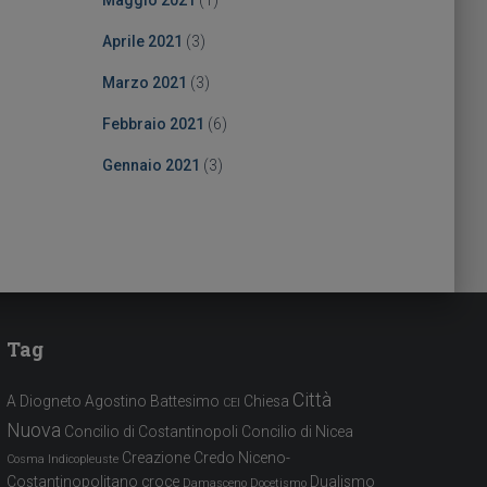
Maggio 2021
(1)
Aprile 2021
(3)
Marzo 2021
(3)
Febbraio 2021
(6)
Gennaio 2021
(3)
Tag
Città
A Diogneto
Agostino
Battesimo
Chiesa
CEI
Nuova
Concilio di Costantinopoli
Concilio di Nicea
Creazione
Credo Niceno-
Cosma Indicopleuste
Costantinopolitano
croce
Dualismo
Damasceno
Docetismo