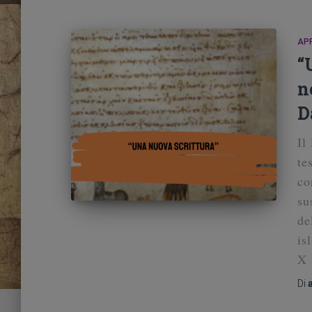
AP
“
n
D
Il
te
co
su
de
is
X 
Di