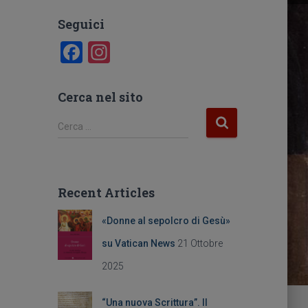
Seguici
F
In
a
st
c
a
Cerca nel sito
e
gr
R
Cerca …
b
a
i
c
o
m
e
o
r
Recent Articles
c
k
a
«Donne al sepolcro di Gesù»
p
e
su Vatican News
21 Ottobre
r
2025
:
“Una nuova Scrittura”. Il