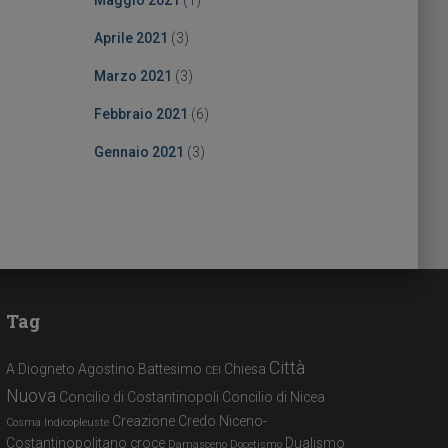
Maggio 2021
(1)
Aprile 2021
(3)
Marzo 2021
(3)
Febbraio 2021
(6)
Gennaio 2021
(3)
Tag
Città
A Diogneto
Agostino
Battesimo
Chiesa
CEI
Nuova
Concilio di Costantinopoli
Concilio di Nicea
Creazione
Credo Niceno-
Cosma Indicopleuste
Costantinopolitano
croce
Dualismo
Damasceno
Docetismo