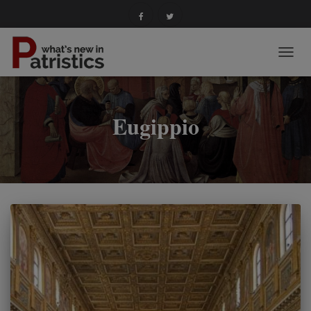
NAVIG
TOGG
Eugippio