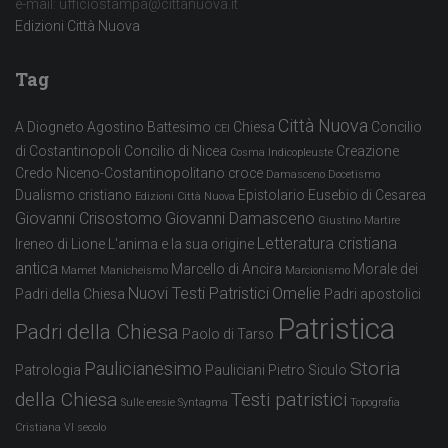
e-mail: ufficiostampa@cittanuova.it
Edizioni Città Nuova
Tag
Città Nuova
A Diogneto
Agostino
Battesimo
Chiesa
Concilio
CEI
di Costantinopoli
Concilio di Nicea
Creazione
Cosma Indicopleuste
Credo Niceno-Costantinopolitano
croce
Damasceno
Docetismo
Dualismo cristiano
Epistolario
Eusebio di Cesarea
Edizioni Città Nuova
Giovanni Crisostomo
Giovanni Damasceno
Giustino Martire
Letteratura cristiana
Ireneo di Lione
L'anima e la sua origine
antica
Marcello di Ancira
Morale dei
Mamet
Manicheismo
Marcionismo
Nuovi Testi Patristici
Omelie
Padri della Chiesa
Padri apostolici
Patristica
Padri della Chiesa
Paolo di Tarso
Storia
Paulicianesimo
Patrologia
Pauliciani
Pietro Siculo
della Chiesa
Testi patristici
Sulle eresie
Syntagma
Topografia
Cristiana
VI secolo