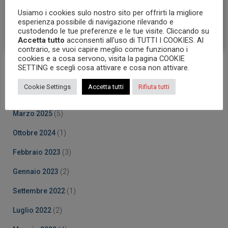
Accetto i
termini e le condizioni
Usiamo i cookies sulo nostro sito per offrirti la migliore
esperienza possibile di navigazione rilevando e
custodendo le tue preferenze e le tue visite. Cliccando su
Accetta tutto
acconsenti all'uso di TUTTI I COOKIES. Al
contrario, se vuoi capire meglio come funzionano i
cookies e a cosa servono, visita la pagina COOKIE
SETTING e scegli cosa attivare e cosa non attivare.
Archives
Cookie Settings
Accetta tutti
Rifiuta tutti
Ottobre 2025
(5)
Marzo 2025
(5)
Ottobre 2024
(1)
Febbraio 2023
(3)
Gennaio 2023
(2)
Settembre 2022
(1)
Luglio 2022
(2)