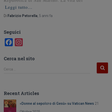
Leggi tutto…
Di
Fabrizio Petorella
,
5 anni
fa
Seguici
F
In
a
st
c
a
Cerca nel sito
e
gr
R
Cerca …
b
a
i
c
o
m
e
o
r
Recent Articles
c
k
a
«Donne al sepolcro di Gesù» su Vatican News
21
p
e
Ottobre 2025