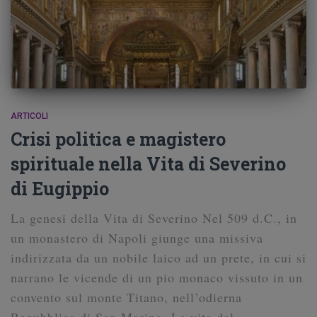
ARTICOLI
Crisi politica e magistero
spirituale nella Vita di Severino
di Eugippio
La genesi della Vita di Severino Nel 509 d.C., in
un monastero di Napoli giunge una missiva
indirizzata da un nobile laico ad un prete, in cui si
narrano le vicende di un pio monaco vissuto in un
convento sul monte Titano, nell’odierna
Repubblica di San Marino. La vita del