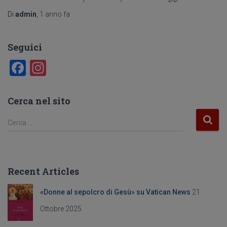
Di
admin
,
1 anno
fa
Seguici
F
In
a
st
c
a
Cerca nel sito
e
gr
R
Cerca …
b
a
i
c
o
m
e
o
r
Recent Articles
c
k
a
«Donne al sepolcro di Gesù» su Vatican News
21
p
e
Ottobre 2025
r