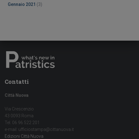
Gennaio 2021
(3)
Contatti
Città Nuova
Via Crescenzio
43 0093 Roma
Tel. 06 96 522 201
e-mail: ufficiostampa@cittanuova.it
Edizioni Città Nuova