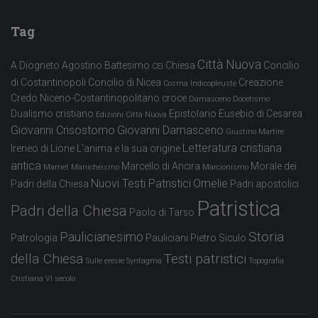
Tag
Città Nuova
A Diogneto
Agostino
Battesimo
Chiesa
Concilio
CEI
di Costantinopoli
Concilio di Nicea
Creazione
Cosma Indicopleuste
Credo Niceno-Costantinopolitano
croce
Damasceno
Docetismo
Dualismo cristiano
Epistolario
Eusebio di Cesarea
Edizioni Città Nuova
Giovanni Crisostomo
Giovanni Damasceno
Giustino Martire
Letteratura cristiana
Ireneo di Lione
L'anima e la sua origine
antica
Marcello di Ancira
Morale dei
Mamet
Manicheismo
Marcionismo
Nuovi Testi Patristici
Omelie
Padri della Chiesa
Padri apostolici
Patristica
Padri della Chiesa
Paolo di Tarso
Storia
Paulicianesimo
Patrologia
Pauliciani
Pietro Siculo
della Chiesa
Testi patristici
Sulle eresie
Syntagma
Topografia
Cristiana
VI secolo