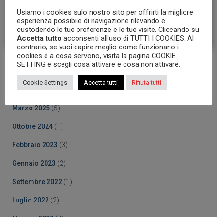
Accetto i
termini e le condizioni
Usiamo i cookies sulo nostro sito per offrirti la migliore
esperienza possibile di navigazione rilevando e
custodendo le tue preferenze e le tue visite. Cliccando su
Accetta tutto
acconsenti all'uso di TUTTI I COOKIES. Al
contrario, se vuoi capire meglio come funzionano i
cookies e a cosa servono, visita la pagina COOKIE
SETTING e scegli cosa attivare e cosa non attivare.
Archives
Cookie Settings
Accetta tutti
Rifiuta tutti
Ottobre 2025
(5)
Marzo 2025
(5)
Ottobre 2024
(1)
Febbraio 2023
(3)
Gennaio 2023
(2)
Settembre 2022
(1)
Luglio 2022
(2)