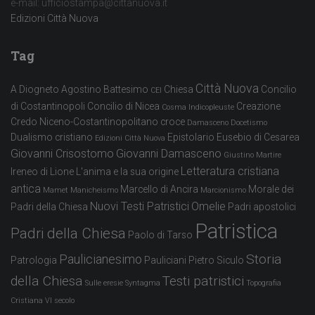
e-mail: ufficiostampa@cittanuova.it
Edizioni Città Nuova
Tag
Città Nuova
A Diogneto
Agostino
Battesimo
Chiesa
Concilio
CEI
di Costantinopoli
Concilio di Nicea
Creazione
Cosma Indicopleuste
Credo Niceno-Costantinopolitano
croce
Damasceno
Docetismo
Dualismo cristiano
Epistolario
Eusebio di Cesarea
Edizioni Città Nuova
Giovanni Crisostomo
Giovanni Damasceno
Giustino Martire
Letteratura cristiana
Ireneo di Lione
L'anima e la sua origine
antica
Marcello di Ancira
Morale dei
Mamet
Manicheismo
Marcionismo
Nuovi Testi Patristici
Omelie
Padri della Chiesa
Padri apostolici
Patristica
Padri della Chiesa
Paolo di Tarso
Storia
Paulicianesimo
Patrologia
Pauliciani
Pietro Siculo
della Chiesa
Testi patristici
Sulle eresie
Syntagma
Topografia
Cristiana
VI secolo