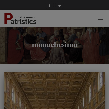
NAVIG
TOGG
monachesimo