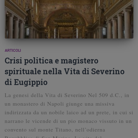
ARTICOLI
Crisi politica e magistero
spirituale nella Vita di Severino
di Eugippio
La genesi della Vita di Severino Nel 509 d.C., in
un monastero di Napoli giunge una missiva
indirizzata da un nobile laico ad un prete, in cui si
narrano le vicende di un pio monaco vissuto in un
convento sul monte Titano, nell’odierna
Repubblica di San Marino. La vita del