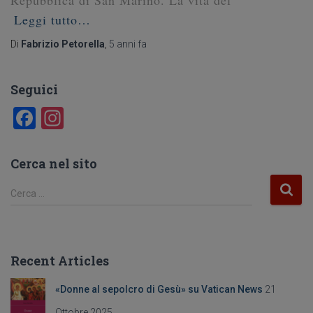
Leggi tutto…
Di
Fabrizio Petorella
,
5 anni
fa
Seguici
F
In
a
st
c
a
Cerca nel sito
e
gr
R
Cerca …
b
a
i
c
o
m
e
o
r
Recent Articles
c
k
a
«Donne al sepolcro di Gesù» su Vatican News
21
p
e
Ottobre 2025