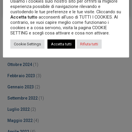
Usiamo i cookies sulo nostro sito per offrirti la migliore
esperienza possibile di navigazione rilevando e
custodendo le tue preferenze e le tue visite. Cliccando su
Accetta tutto
acconsenti all'uso di TUTTI I COOKIES. Al
contrario, se vuoi capire meglio come funzionano i
cookies e a cosa servono, visita la pagina COOKIE
Archives
SETTING e scegli cosa attivare e cosa non attivare.
Ottobre 2025
(5)
Cookie Settings
Accetta tutti
Rifiuta tutti
Marzo 2025
(5)
Ottobre 2024
(1)
Febbraio 2023
(3)
Gennaio 2023
(2)
Settembre 2022
(1)
Luglio 2022
(2)
Maggio 2022
(4)
Aprile 2022
(4)