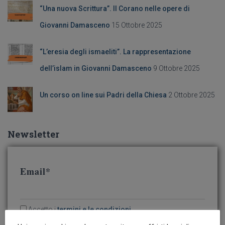
“Una nuova Scrittura”. Il Corano nelle opere di
Giovanni Damasceno
15 Ottobre 2025
“L’eresia degli ismaeliti”. La rappresentazione
dell’islam in Giovanni Damasceno
9 Ottobre 2025
Un corso on line sui Padri della Chiesa
2 Ottobre 2025
Newsletter
Email*
Accetto i
termini e le condizioni