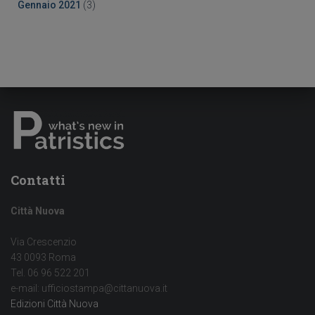
Gennaio 2021
(3)
Contatti
Città Nuova
Via Crescenzio
43 0093 Roma
Tel. 06 96 522 201
e-mail: ufficiostampa@cittanuova.it
Edizioni Città Nuova