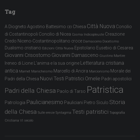
Tag
Città Nuova
A Diogneto
Agostino
Battesimo
Chiesa
Concilio
CEI
di Costantinopoli
Concilio di Nicea
Creazione
Cosma Indicopleuste
Credo Niceno-Costantinopolitano
croce
Damasceno
Docetismo
Dualismo cristiano
Epistolario
Eusebio di Cesarea
Edizioni Città Nuova
Giovanni Crisostomo
Giovanni Damasceno
Giustino Martire
Letteratura cristiana
Ireneo di Lione
L'anima e la sua origine
antica
Marcello di Ancira
Morale dei
Mamet
Manicheismo
Marcionismo
Nuovi Testi Patristici
Omelie
Padri della Chiesa
Padri apostolici
Patristica
Padri della Chiesa
Paolo di Tarso
Storia
Paulicianesimo
Patrologia
Pauliciani
Pietro Siculo
della Chiesa
Testi patristici
Sulle eresie
Syntagma
Topografia
Cristiana
VI secolo