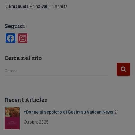
Di
Emanuela Prinzivalli
,
4 anni
fa
Seguici
F
In
a
st
c
a
Cerca nel sito
e
gr
R
Cerca …
b
a
i
c
o
m
e
o
r
Recent Articles
c
k
a
«Donne al sepolcro di Gesù» su Vatican News
21
p
e
Ottobre 2025
r
: