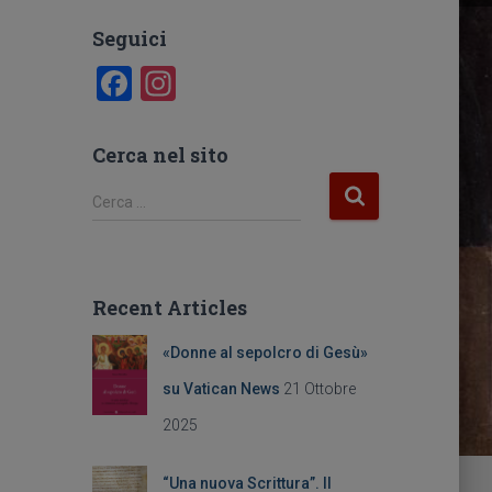
Seguici
F
In
a
st
c
a
Cerca nel sito
e
gr
R
Cerca …
b
a
i
c
o
m
e
o
r
Recent Articles
c
k
a
«Donne al sepolcro di Gesù»
p
e
su Vatican News
21 Ottobre
r
2025
:
“Una nuova Scrittura”. Il