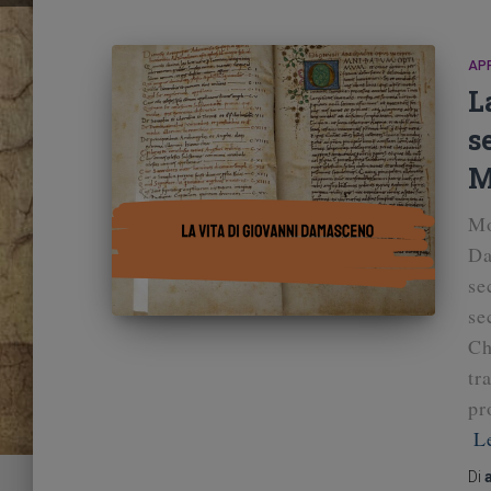
AP
L
s
M
Mo
Da
se
se
Ch
tr
pr
L
Di