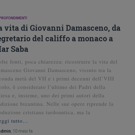
PROFONDIMENTI
a vita di Giovanni Damasceno, da
egretario del califfo a monaco a
ar Saba
lte fonti, poca chiarezza: ricostruire la vita del
masceno Giovanni Damasceno, vissuto tra la
conda metà del VII e i primi decenni dell’VIII
colo, è considerato l’ultimo dei Padri della
iesa e, insieme, uno dei primi autori della
adizione bizantina. Nelle sue opere riprende la
oduzione cristiana tardoantica, ma la
eggi tutto…
admin
,
10 mesi
fa