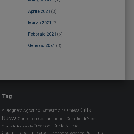
Maggio 2021
(1)
Aprile 2021
(3)
Marzo 2021
(3)
Febbraio 2021
(6)
Gennaio 2021
(3)
Tag
Città
A Diogneto
Agostino
Battesimo
Chiesa
CEI
Nuova
Concilio di Costantinopoli
Concilio di Nicea
Creazione
Credo Niceno-
Cosma Indicopleuste
Costantinopolitano
croce
Dualismo
Damasceno
Docetismo