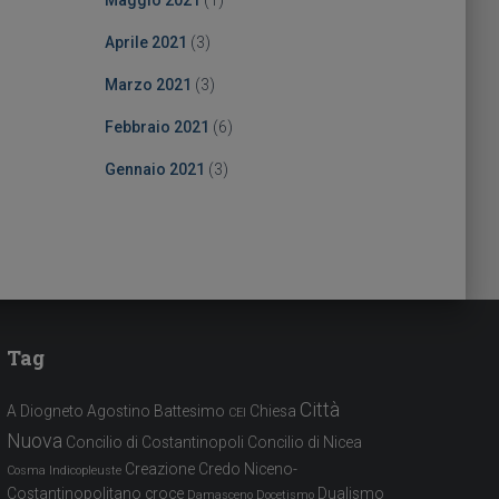
Maggio 2021
(1)
Aprile 2021
(3)
Marzo 2021
(3)
Febbraio 2021
(6)
Gennaio 2021
(3)
Tag
Città
A Diogneto
Agostino
Battesimo
Chiesa
CEI
Nuova
Concilio di Costantinopoli
Concilio di Nicea
Creazione
Credo Niceno-
Cosma Indicopleuste
Costantinopolitano
croce
Dualismo
Damasceno
Docetismo