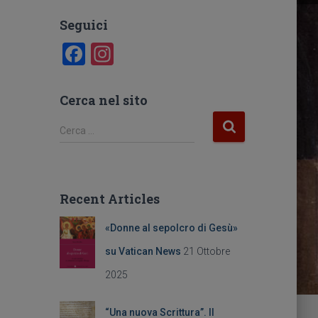
Seguici
F
In
a
st
c
a
Cerca nel sito
e
gr
R
Cerca …
b
a
i
c
o
m
e
o
r
Recent Articles
c
k
a
«Donne al sepolcro di Gesù»
p
e
su Vatican News
21 Ottobre
r
2025
:
“Una nuova Scrittura”. Il