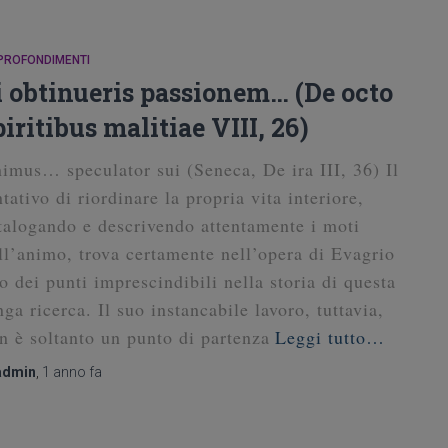
PROFONDIMENTI
i obtinueris passionem… (De octo
piritibus malitiae VIII, 26)
imus… speculator sui (Seneca, De ira III, 36) Il
ntativo di riordinare la propria vita interiore,
talogando e descrivendo attentamente i moti
ll’animo, trova certamente nell’opera di Evagrio
o dei punti imprescindibili nella storia di questa
nga ricerca. Il suo instancabile lavoro, tuttavia,
n è soltanto un punto di partenza
Leggi tutto…
admin
,
1 anno
fa