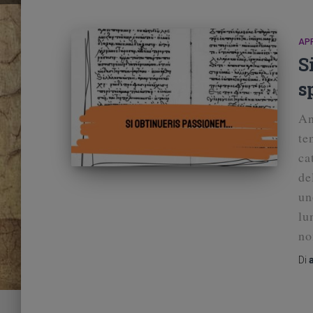
AP
S
s
An
te
ca
de
un
lu
no
Di