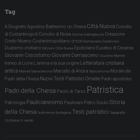
Tag
Città Nuova
A Diogneto
Agostino
Battesimo
Chiesa
Concilio
CEI
di Costantinopoli
Concilio di Nicea
Creazione
Cosma Indicopleuste
Credo Niceno-Costantinopolitano
croce
Damasceno
Docetismo
Dualismo cristiano
Epistolario
Eusebio di Cesarea
Edizioni Città Nuova
Giovanni Crisostomo
Giovanni Damasceno
Giustino Martire
Letteratura cristiana
Ireneo di Lione
L'anima e la sua origine
antica
Marcello di Ancira
Morale dei
Mamet
Manicheismo
Marcionismo
Nuovi Testi Patristici
Omelie
Padri della Chiesa
Padri apostolici
Patristica
Padri della Chiesa
Paolo di Tarso
Storia
Paulicianesimo
Patrologia
Pauliciani
Pietro Siculo
della Chiesa
Testi patristici
Sulle eresie
Syntagma
Topografia
Cristiana
VI secolo