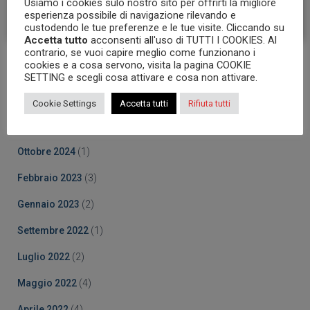
Usiamo i cookies sulo nostro sito per offrirti la migliore
esperienza possibile di navigazione rilevando e
custodendo le tue preferenze e le tue visite. Cliccando su
Accetta tutto
acconsenti all'uso di TUTTI I COOKIES. Al
contrario, se vuoi capire meglio come funzionano i
cookies e a cosa servono, visita la pagina COOKIE
Archives
SETTING e scegli cosa attivare e cosa non attivare.
Ottobre 2025
(5)
Cookie Settings
Accetta tutti
Rifiuta tutti
Marzo 2025
(5)
Ottobre 2024
(1)
Febbraio 2023
(3)
Gennaio 2023
(2)
Settembre 2022
(1)
Luglio 2022
(2)
Maggio 2022
(4)
Aprile 2022
(4)