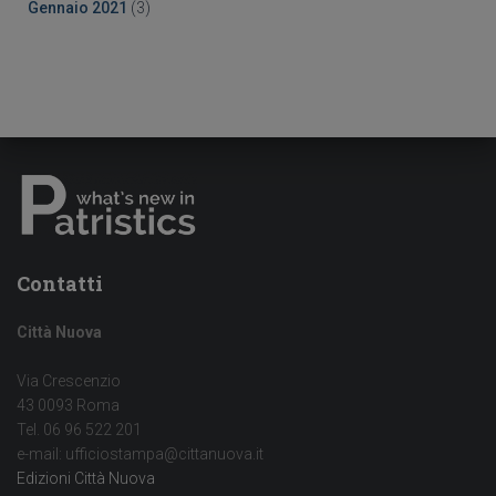
Gennaio 2021
(3)
Contatti
Città Nuova
Via Crescenzio
43 0093 Roma
Tel. 06 96 522 201
e-mail: ufficiostampa@cittanuova.it
Edizioni Città Nuova