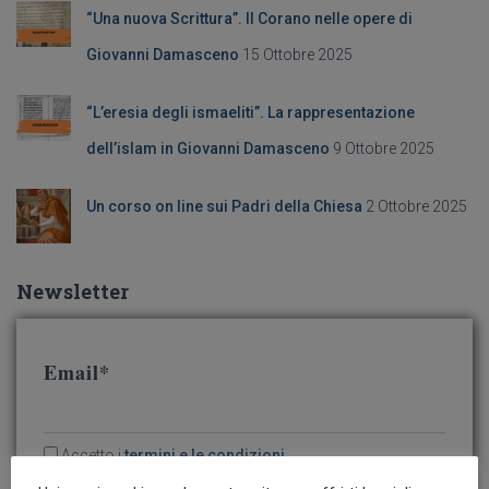
“Una nuova Scrittura”. Il Corano nelle opere di
Giovanni Damasceno
15 Ottobre 2025
“L’eresia degli ismaeliti”. La rappresentazione
dell’islam in Giovanni Damasceno
9 Ottobre 2025
Un corso on line sui Padri della Chiesa
2 Ottobre 2025
Newsletter
Email*
Accetto i
termini e le condizioni