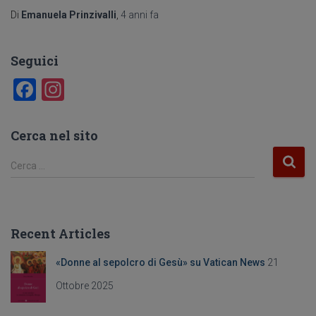
Di
Emanuela Prinzivalli
,
4 anni
fa
Seguici
F
In
a
st
c
a
Cerca nel sito
e
gr
R
Cerca …
b
a
i
c
o
m
e
o
r
Recent Articles
c
k
a
«Donne al sepolcro di Gesù» su Vatican News
21
p
e
Ottobre 2025
r
: