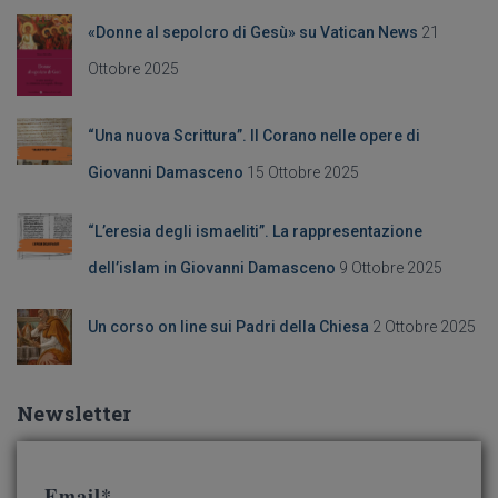
k
a
«Donne al sepolcro di Gesù» su Vatican News
21
p
e
Ottobre 2025
r
:
“Una nuova Scrittura”. Il Corano nelle opere di
Giovanni Damasceno
15 Ottobre 2025
“L’eresia degli ismaeliti”. La rappresentazione
dell’islam in Giovanni Damasceno
9 Ottobre 2025
Un corso on line sui Padri della Chiesa
2 Ottobre 2025
Newsletter
Email*