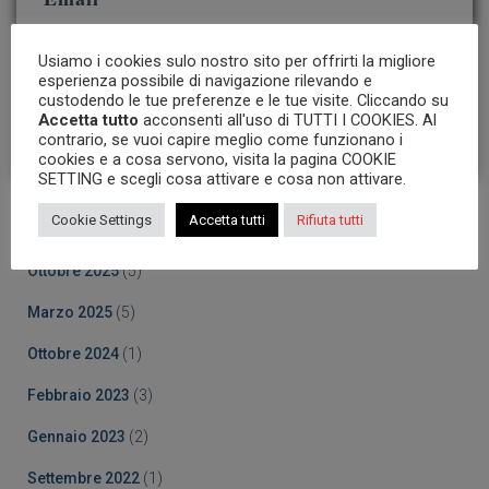
Usiamo i cookies sulo nostro sito per offrirti la migliore
esperienza possibile di navigazione rilevando e
Accetto i
termini e le condizioni
custodendo le tue preferenze e le tue visite. Cliccando su
Accetta tutto
acconsenti all'uso di TUTTI I COOKIES. Al
contrario, se vuoi capire meglio come funzionano i
cookies e a cosa servono, visita la pagina COOKIE
SETTING e scegli cosa attivare e cosa non attivare.
Cookie Settings
Accetta tutti
Rifiuta tutti
Archives
Ottobre 2025
(5)
Marzo 2025
(5)
Ottobre 2024
(1)
Febbraio 2023
(3)
Gennaio 2023
(2)
Settembre 2022
(1)