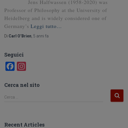
Jens Halfwassen (1958-2020) was
Professor of Philosophy at the University of
Heidelberg and is widely considered one of
Germany’s
Leggi tutto…
Di
Carl O’Brien
,
5 anni
fa
Seguici
F
In
a
st
c
a
Cerca nel sito
e
gr
R
Cerca …
b
a
i
c
o
m
e
o
r
Recent Articles
c