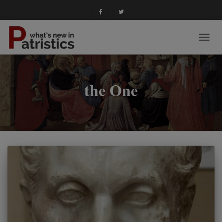
NAVIG
TOGG
the One