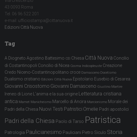
Via Crescenzio
43 0093 Roma
Tel. 06 96 522 201
e-mail: ufficiostampa@cittanuova.it
Edizioni Città Nuova
Tag
Città Nuova
A Diogneto
Agostino
Battesimo
Chiesa
Concilio
CEI
di Costantinopoli
Concilio di Nicea
Creazione
Cosma Indicopleuste
Credo Niceno-Costantinopolitano
croce
Damasceno
Docetismo
Dualismo cristiano
Epistolario
Eusebio di Cesarea
Edizioni Città Nuova
Giovanni Crisostomo
Giovanni Damasceno
Giustino Martire
Letteratura cristiana
Ireneo di Lione
L'anima e la sua origine
antica
Marcello di Ancira
Morale dei
Mamet
Manicheismo
Marcionismo
Nuovi Testi Patristici
Omelie
Padri della Chiesa
Padri apostolici
Patristica
Padri della Chiesa
Paolo di Tarso
Storia
Paulicianesimo
Patrologia
Pauliciani
Pietro Siculo