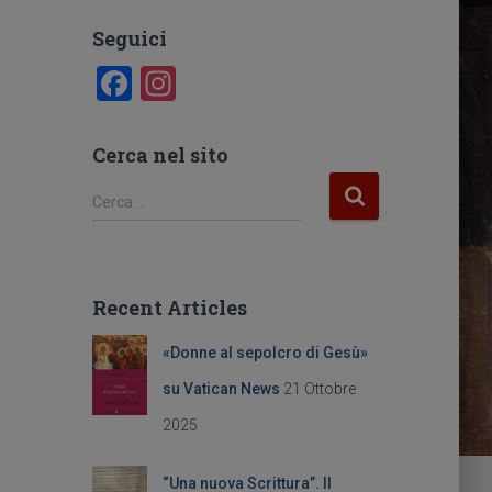
Seguici
F
In
a
st
c
a
Cerca nel sito
e
gr
R
Cerca …
b
a
i
c
o
m
e
o
r
Recent Articles
c
k
a
«Donne al sepolcro di Gesù»
p
e
su Vatican News
21 Ottobre
r
2025
:
“Una nuova Scrittura”. Il