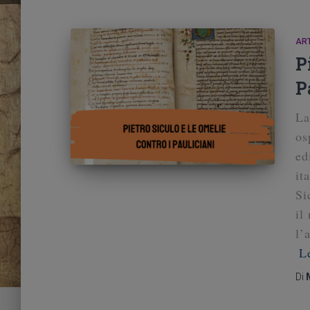
ART
P
P
La
os
ed
it
Si
il
l’
L
Di