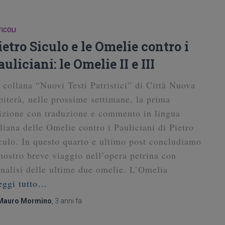
ICOLI
ietro Siculo e le Omelie contro i
auliciani: le Omelie II e III
 collana “Nuovi Testi Patristici” di Città Nuova
piterà, nelle prossime settimane, la prima
izione con traduzione e commento in lingua
aliana delle Omelie contro i Pauliciani di Pietro
culo. In questo quarto e ultimo post concludiamo
 nostro breve viaggio nell’opera petrina con
analisi delle ultime due omelie. L’Omelia
eggi tutto…
Mauro Mormino
,
3 anni
fa