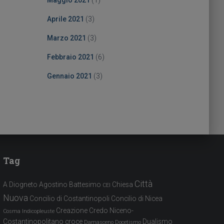
Maggio 2021
(1)
Aprile 2021
(3)
Marzo 2021
(3)
Febbraio 2021
(6)
Gennaio 2021
(3)
Tag
Città
A Diogneto
Agostino
Battesimo
Chiesa
CEI
Nuova
Concilio di Costantinopoli
Concilio di Nicea
Creazione
Credo Niceno-
Cosma Indicopleuste
Costantinopolitano
croce
Dualismo
Damasceno
Docetismo