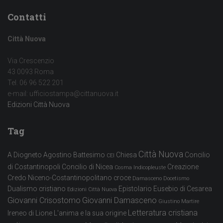
Contatti
Città Nuova
Via Crescenzio
43 0093 Roma
Tel. 06 96 522 201
e-mail: ufficiostampa@cittanuova.it
Edizioni Città Nuova
Tag
Città Nuova
A Diogneto
Agostino
Battesimo
Chiesa
Concilio
CEI
di Costantinopoli
Concilio di Nicea
Creazione
Cosma Indicopleuste
Credo Niceno-Costantinopolitano
croce
Damasceno
Docetismo
Dualismo cristiano
Epistolario
Eusebio di Cesarea
Edizioni Città Nuova
Giovanni Crisostomo
Giovanni Damasceno
Giustino Martire
Letteratura cristiana
Ireneo di Lione
L'anima e la sua origine