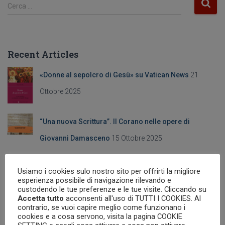
e
gr
R
Cerca …
b
a
i
c
o
m
e
o
r
Recent Articles
c
k
a
«Donne al sepolcro di Gesù» su Vatican News
21
p
e
Ottobre 2025
r
:
“Una nuova Scrittura”. Il Corano nelle opere di
Giovanni Damasceno
15 Ottobre 2025
“L’eresia degli ismaeliti”. La rappresentazione
Usiamo i cookies sulo nostro sito per offrirti la migliore
esperienza possibile di navigazione rilevando e
dell’islam in Giovanni Damasceno
9 Ottobre 2025
custodendo le tue preferenze e le tue visite. Cliccando su
Accetta tutto
acconsenti all'uso di TUTTI I COOKIES. Al
contrario, se vuoi capire meglio come funzionano i
Un corso on line sui Padri della Chiesa
2 Ottobre 2025
cookies e a cosa servono, visita la pagina COOKIE