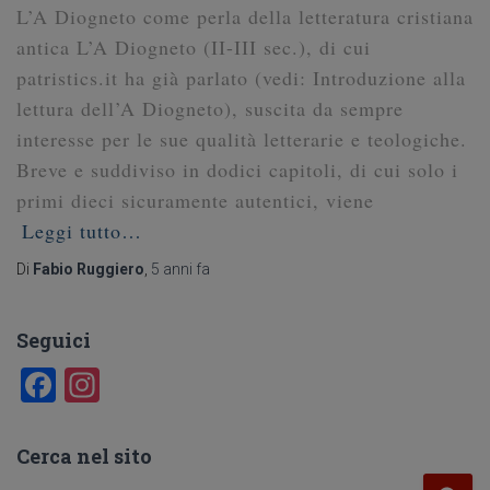
L’A Diogneto come perla della letteratura cristiana
antica L’A Diogneto (II-III sec.), di cui
patristics.it ha già parlato (vedi: Introduzione alla
lettura dell’A Diogneto), suscita da sempre
interesse per le sue qualità letterarie e teologiche.
Breve e suddiviso in dodici capitoli, di cui solo i
primi dieci sicuramente autentici, viene
Leggi tutto…
Di
Fabio Ruggiero
,
5 anni
fa
Seguici
F
In
a
st
c
a
Cerca nel sito