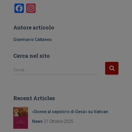
F
In
a
st
c
a
Autore articolo
e
gr
Gianmario Cattaneo
b
a
o
m
Cerca nel sito
o
R
Cerca …
k
i
c
e
r
Recent Articles
c
a
«Donne al sepolcro di Gesù» su Vatican
p
e
News
21 Ottobre 2025
r