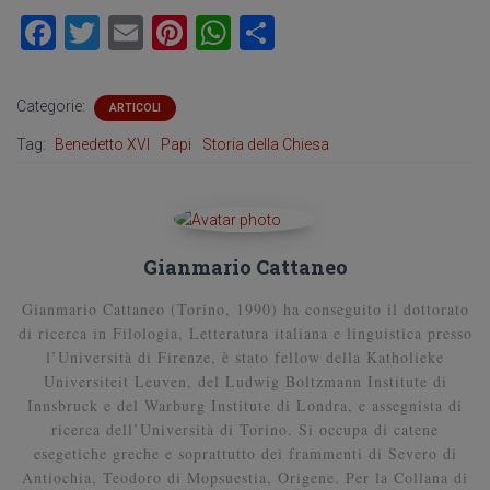
F
T
E
Pi
W
C
a
wi
m
nt
h
o
ce
tt
ai
er
at
n
Categorie:
ARTICOLI
b
er
l
es
s
di
Tag:
Benedetto XVI
Papi
Storia della Chiesa
o
t
A
vi
ok
p
di
p
Gianmario Cattaneo
Gianmario Cattaneo (Torino, 1990) ha conseguito il dottorato
di ricerca in Filologia, Letteratura italiana e linguistica presso
l’Università di Firenze, è stato fellow della Katholieke
Universiteit Leuven, del Ludwig Boltzmann Institute di
Innsbruck e del Warburg Institute di Londra, e assegnista di
ricerca dell’Università di Torino. Si occupa di catene
esegetiche greche e soprattutto dei frammenti di Severo di
Antiochia, Teodoro di Mopsuestia, Origene. Per la Collana di