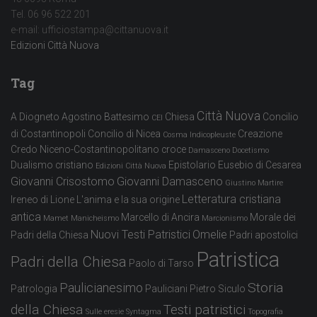
Tel. 06 96 522 201
e-mail: ufficiostampa@cittanuova.it
Edizioni Città Nuova
Tag
Città Nuova
A Diogneto
Agostino
Battesimo
Chiesa
Concilio
CEI
di Costantinopoli
Concilio di Nicea
Creazione
Cosma Indicopleuste
Credo Niceno-Costantinopolitano
croce
Damasceno
Docetismo
Dualismo cristiano
Epistolario
Eusebio di Cesarea
Edizioni Città Nuova
Giovanni Crisostomo
Giovanni Damasceno
Giustino Martire
Letteratura cristiana
Ireneo di Lione
L'anima e la sua origine
antica
Marcello di Ancira
Morale dei
Mamet
Manicheismo
Marcionismo
Nuovi Testi Patristici
Omelie
Padri della Chiesa
Padri apostolici
Patristica
Padri della Chiesa
Paolo di Tarso
Storia
Paulicianesimo
Patrologia
Pauliciani
Pietro Siculo
della Chiesa
Testi patristici
Sulle eresie
Syntagma
Topografia