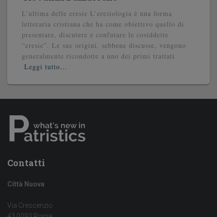
L’ultima delle eresie L’eresiologia è una forma
letteraria cristiana che ha come obiettivo quello di
presentare, discutere e confutare le cosiddette
“eresie”. Le sue origini, sebbene discusse, vengono
generalmente ricondotte a uno dei primi trattati
Leggi tutto…
Contatti
Città Nuova
Via Crescenzio
43 0093 Roma