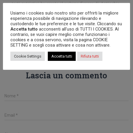
testi patristici ha curato il volume Severo di Antiochia,
Omelia sulla risurrezione.
Usiamo i cookies sulo nostro sito per offrirti la migliore
esperienza possibile di navigazione rilevando e
custodendo le tue preferenze e le tue visite. Cliccando su
Accetta tutto
acconsenti all'uso di TUTTI I COOKIES. Al
contrario, se vuoi capire meglio come funzionano i
cookies e a cosa servono, visita la pagina COOKIE
SETTING e scegli cosa attivare e cosa non attivare.
0 commenti
Cookie Settings
Accetta tutti
Rifiuta tutti
Lascia un commento
Nome
*
Email
*