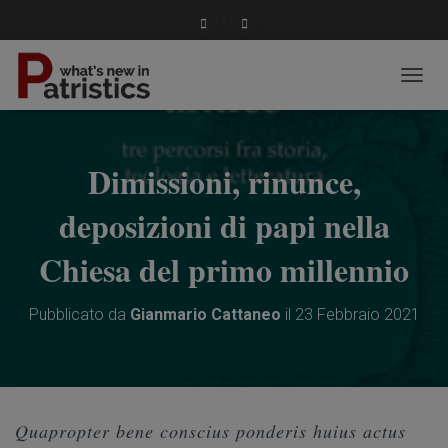
NAVIG
Dimissioni, rinunce,
deposizioni di papi nella
Chiesa del primo millennio
Pubblicato da
Gianmario Cattaneo
il
23 Febbraio 2021
Quapropter bene conscius ponderis huius actus