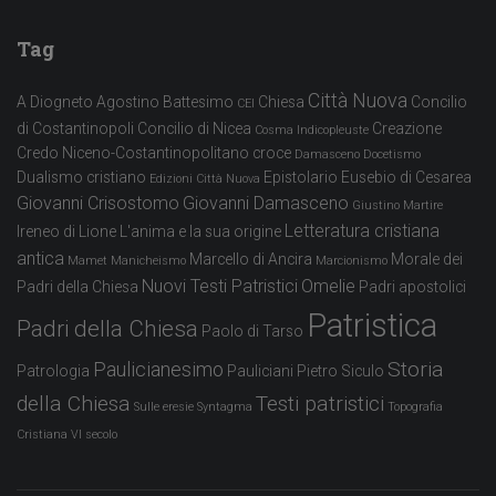
Tag
Città Nuova
A Diogneto
Agostino
Battesimo
Chiesa
Concilio
CEI
di Costantinopoli
Concilio di Nicea
Creazione
Cosma Indicopleuste
Credo Niceno-Costantinopolitano
croce
Damasceno
Docetismo
Dualismo cristiano
Epistolario
Eusebio di Cesarea
Edizioni Città Nuova
Giovanni Crisostomo
Giovanni Damasceno
Giustino Martire
Letteratura cristiana
Ireneo di Lione
L'anima e la sua origine
antica
Marcello di Ancira
Morale dei
Mamet
Manicheismo
Marcionismo
Nuovi Testi Patristici
Omelie
Padri della Chiesa
Padri apostolici
Patristica
Padri della Chiesa
Paolo di Tarso
Storia
Paulicianesimo
Patrologia
Pauliciani
Pietro Siculo
della Chiesa
Testi patristici
Sulle eresie
Syntagma
Topografia
Cristiana
VI secolo