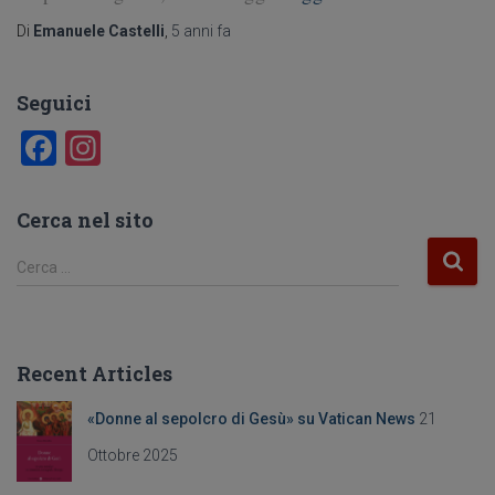
Di
Emanuele Castelli
,
5 anni
fa
Seguici
F
In
a
st
c
a
Cerca nel sito
e
gr
R
Cerca …
b
a
i
c
o
m
e
o
r
Recent Articles
c
k
a
«Donne al sepolcro di Gesù» su Vatican News
21
p
e
Ottobre 2025
r