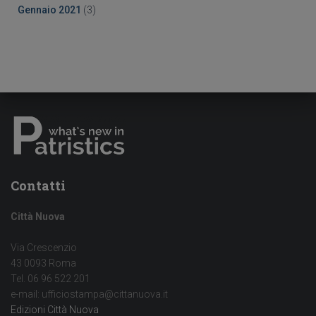
Gennaio 2021
(3)
Contatti
Città Nuova
Via Crescenzio
43 0093 Roma
Tel. 06 96 522 201
e-mail: ufficiostampa@cittanuova.it
Edizioni Città Nuova