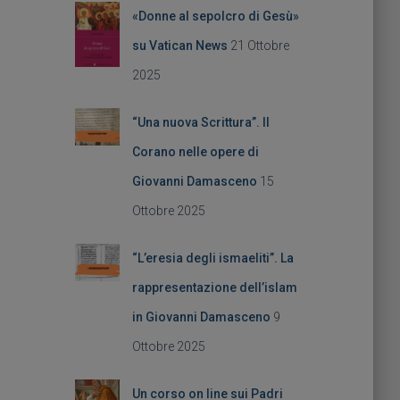
a
«Donne al sepolcro di Gesù»
p
e
su Vatican News
21 Ottobre
r
2025
:
“Una nuova Scrittura”. Il
Corano nelle opere di
Giovanni Damasceno
15
Ottobre 2025
“L’eresia degli ismaeliti”. La
rappresentazione dell’islam
in Giovanni Damasceno
9
Ottobre 2025
Un corso on line sui Padri