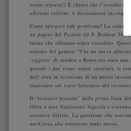
erano separati? È chiaro che l’esordio de
edizioni critiche, è decisamente incongru
Come spiegare tale problema? La soluzione
un papiro del
Pastore
(il P. Bodmer 38) e 
latina che abbiamo sopra ricordato
.
Questi
esordio del genere: “Chi mi aveva allevat
‘oggetto’ di vendita a Roma era stata una
quando i due erano ormai cresciuti, si er
dell’altra in occasione di un nuovo incont
impostato sul
topos
letterario del
riconos
Il “restauro testuale” della prima frase de
Oltre a dare finalmente logicità e coerenz
carattere fittizio. La questione che aveva
anch’essa alla soluzione tanto attesa.