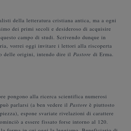
listi della letteratura cristiana antica, ma a ogni
nesimo dei primi secoli e desideroso di acquisire
 questo campo di studi. Scrivendo dunque in
a, vorrei oggi invitare i lettori alla riscoperta
 delle origini, intendo dire il
Pastore
di Erma.
ore pongono alla ricerca scientifica numerosi
 può parlarsi (a ben vedere il
Pastore
è piuttosto
iezza), espone svariate rivelazioni di carattere
cominciò a essere fissato forse intorno al 120.
la forma in cui oggi la leggiamo. Beneficiario di