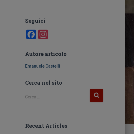
Seguici
F
In
a
st
c
a
Autore articolo
e
gr
Emanuele Castelli
b
a
o
m
Cerca nel sito
o
R
Cerca …
k
i
c
e
r
Recent Articles
c