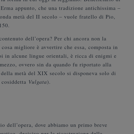
to, Erma appunto, che una tradizione antichissima –
nda metà del II secolo – vuole fratello di Pio,
150.
contenuto dell’opera? Per chi ancora non la
a cosa migliore è avvertire che essa, composta in
i in alcune lingue orientali, è ricca di enigmi e
 mezzo, ovvero sin da quando fu riportato alla
a della metà del XIX secolo si disponeva solo di
a cosiddetta
Vulgata
).
izio dell’opera, dove abbiamo un primo breve
rotico, decisivo per la ricostruzione della