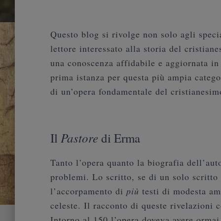
Questo blog si rivolge non solo agli specia
lettore interessato alla storia del cristia
una conoscenza affidabile e aggiornata in
prima istanza per questa più ampia categori
di un’opera fondamentale del cristianesimo
Pastore
Il
di Erma
Tanto l’opera quanto la biografia dell’aut
problemi. Lo scritto, se di un solo scritto
l’accorpamento di
più
testi di modesta amp
celeste. Il racconto di queste rivelazioni 
Intorno al 150 l’opera doveva avere ormai 