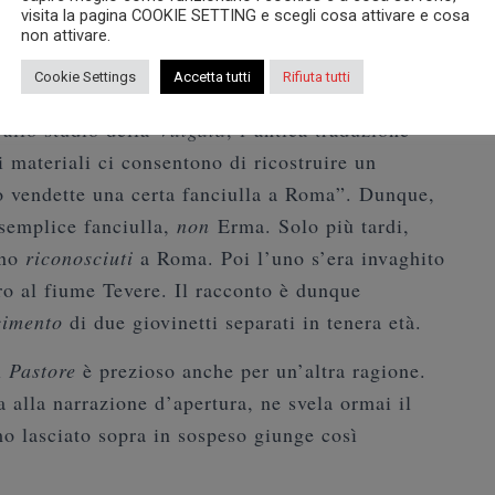
l
Pastore
, così come lo leggiamo nelle correnti
visita la pagina COOKIE SETTING e scegli cosa attivare e cosa
non attivare.
ente.
Cookie Settings
Accetta tutti
Rifiuta tutti
 è emersa recentemente, grazie al ricontrollo di
allo studio della
Vulgata
, l’antica traduzione
 materiali ci consentono di ricostruire un
o vendette una certa fanciulla a Roma”. Dunque,
 semplice fanciulla,
non
Erma. Solo più tardi,
ano
riconosciuti
a Roma. Poi l’uno s’era invaghito
ro al fiume Tevere. Il racconto è dunque
cimento
di due giovinetti separati in tenera età.
l
Pastore
è prezioso anche per un’altra ragione.
a alla narrazione d’apertura, ne svela ormai il
mo lasciato sopra in sospeso giunge così