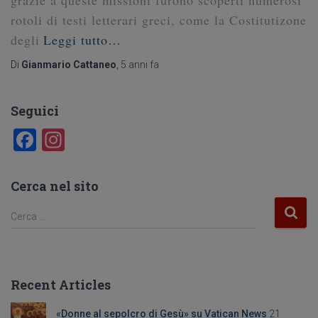
rotoli di testi letterari greci, come la Costitutizone
degli
Leggi tutto…
Di
Gianmario Cattaneo
,
5 anni
fa
Seguici
F
In
a
st
c
a
Cerca nel sito
e
gr
R
Cerca …
b
a
i
c
o
m
e
o
r
Recent Articles
c
k
a
«Donne al sepolcro di Gesù» su Vatican News
21