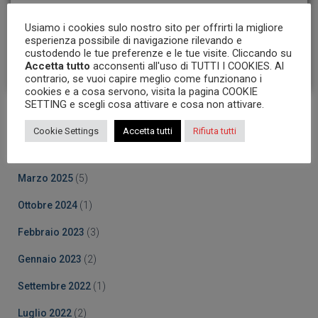
Usiamo i cookies sulo nostro sito per offrirti la migliore
Accetto i
termini e le condizioni
esperienza possibile di navigazione rilevando e
custodendo le tue preferenze e le tue visite. Cliccando su
Accetta tutto
acconsenti all'uso di TUTTI I COOKIES. Al
contrario, se vuoi capire meglio come funzionano i
cookies e a cosa servono, visita la pagina COOKIE
SETTING e scegli cosa attivare e cosa non attivare.
Archives
Cookie Settings
Accetta tutti
Rifiuta tutti
Ottobre 2025
(5)
Marzo 2025
(5)
Ottobre 2024
(1)
Febbraio 2023
(3)
Gennaio 2023
(2)
Settembre 2022
(1)
Luglio 2022
(2)