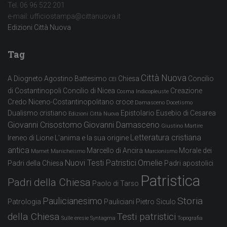
Tel. 06 96 522 201
e-mail: ufficiostampa@cittanuova.it
Edizioni Città Nuova
Tag
Città Nuova
A Diogneto
Agostino
Battesimo
Chiesa
Concilio
CEI
di Costantinopoli
Concilio di Nicea
Creazione
Cosma Indicopleuste
Credo Niceno-Costantinopolitano
croce
Damasceno
Docetismo
Dualismo cristiano
Epistolario
Eusebio di Cesarea
Edizioni Città Nuova
Giovanni Crisostomo
Giovanni Damasceno
Giustino Martire
Letteratura cristiana
Ireneo di Lione
L'anima e la sua origine
antica
Marcello di Ancira
Morale dei
Mamet
Manicheismo
Marcionismo
Nuovi Testi Patristici
Omelie
Padri della Chiesa
Padri apostolici
Patristica
Padri della Chiesa
Paolo di Tarso
Storia
Paulicianesimo
Patrologia
Pauliciani
Pietro Siculo
della Chiesa
Testi patristici
Sulle eresie
Syntagma
Topografia