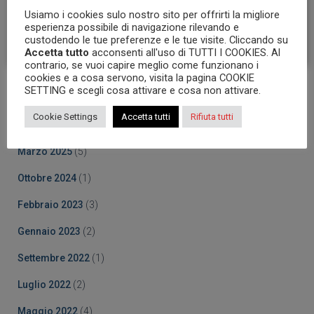
Accetto i
termini e le condizioni
Usiamo i cookies sulo nostro sito per offrirti la migliore
esperienza possibile di navigazione rilevando e
custodendo le tue preferenze e le tue visite. Cliccando su
Accetta tutto
acconsenti all'uso di TUTTI I COOKIES. Al
contrario, se vuoi capire meglio come funzionano i
cookies e a cosa servono, visita la pagina COOKIE
SETTING e scegli cosa attivare e cosa non attivare.
Archives
Cookie Settings
Accetta tutti
Rifiuta tutti
Ottobre 2025
(5)
Marzo 2025
(5)
Ottobre 2024
(1)
Febbraio 2023
(3)
Gennaio 2023
(2)
Settembre 2022
(1)
Luglio 2022
(2)
Maggio 2022
(4)