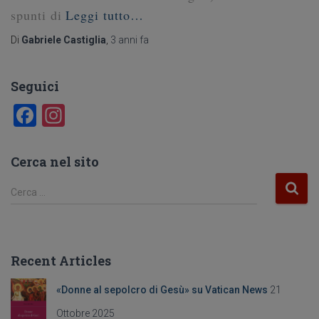
spunti di
Leggi tutto…
Di
Gabriele Castiglia
,
3 anni
fa
Seguici
F
In
a
st
c
a
Cerca nel sito
e
gr
R
Cerca …
b
a
i
c
o
m
e
o
r
Recent Articles
c
k
a
«Donne al sepolcro di Gesù» su Vatican News
21
p
e
Ottobre 2025