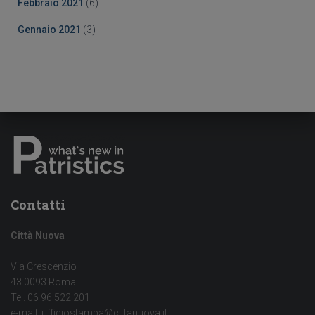
Febbraio 2021
(6)
Gennaio 2021
(3)
Contatti
Città Nuova
Via Crescenzio
43 0093 Roma
Tel. 06 96 522 201
e-mail: ufficiostampa@cittanuova.it