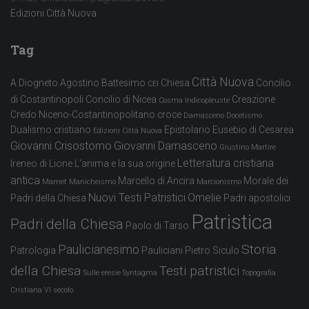
Edizioni Città Nuova
Tag
Città Nuova
A Diogneto
Agostino
Battesimo
Chiesa
Concilio
CEI
di Costantinopoli
Concilio di Nicea
Creazione
Cosma Indicopleuste
Credo Niceno-Costantinopolitano
croce
Damasceno
Docetismo
Dualismo cristiano
Epistolario
Eusebio di Cesarea
Edizioni Città Nuova
Giovanni Crisostomo
Giovanni Damasceno
Giustino Martire
Letteratura cristiana
Ireneo di Lione
L'anima e la sua origine
antica
Marcello di Ancira
Morale dei
Mamet
Manicheismo
Marcionismo
Nuovi Testi Patristici
Omelie
Padri della Chiesa
Padri apostolici
Patristica
Padri della Chiesa
Paolo di Tarso
Storia
Paulicianesimo
Patrologia
Pauliciani
Pietro Siculo
della Chiesa
Testi patristici
Sulle eresie
Syntagma
Topografia
Cristiana
VI secolo